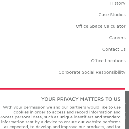
Histor
Case Studie
Office Space Calculato
Career
Contact U
Office Location
Corporate Social Responsibilit
YOUR PRIVACY MATTERS TO US
Privacy Policie
With your permission we and our partners would like to use
cookies in order to access and record information and
© Copyright Cushman & Wakefield Core 20
process personal data, such as unique identifiers and standard
All Rights Reserved
information sent by a device to ensure our website performs
as expected, to develop and improve our products, and for