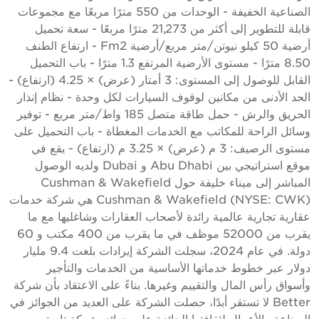
الصناعية الخفيفة - الوحدات من 550 مترًا مربعًا مع مجموعات
قابلة للتطوير إلى أكثر من 21,273 مترًا مربعًا - سعة تحميل
أرضية 50 كيلو نيوتن/متر مربع/أرضية Fm2 - ارتفاع الطنف
8.50 مترًا - مستوى الأرضية المرتفع 1.3 مترًا - باب التحميل
القابل للوصول إلى المستوى: 3 أمتار (عرض) × 4.25 (ارتفاع) -
لحد الأدنى من مكانين لوقوف السيارات لكل وحدة - نظام إنذار
الحريق والرش - حمل طاقة متصل 185 واط/متر مربع - توفير
سائل الراحة للمكاتب مع الخدمات المغطاة - باب التحميل على
مستوى الرصيف: 3 م (عرض) × 3.25 م (ارتفاع) - يقع في
موقع استراتيجي بين Abu Dhabi و Dubai ولديه الوصول
المباشر إلى ميناء خليفة حول Cushman & Wakefield
Cushman & Wakefield (NYSE: CWK) هي شركة خدمات
قارية تجارية عالمية رائدة لأصحاب العقارات وشاغليها مع ما
يقرب من 52000 موظف في ما يقرب من 400 مكتب و 60
دولة. في عام 2024، سجلت الشركة إيرادات بلغت 9.4 مليار
ولار عبر خطوط خدماتها الأساسية من الخدمات والتأجير
أسواق رأس المال والتقييم وغيرها. بناءً على الاعتقاد بأن شركة
Better لا تستقر أبدًا، حصلت الشركة على العديد من الجوائز في
لصناعة والأعمال لثقافتها الحائزة على جوائز. شركة تابعة