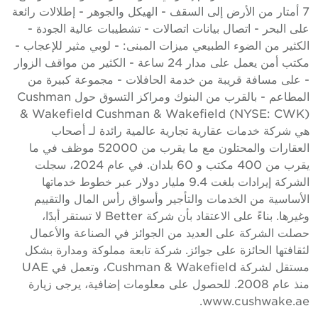
7 أمتار من الأرض إلى السقف - الهيكل والجوهر - إطلالات رائعة
لى البحر - اتصال بيانات اتصالات - تشطيبات عالية الجودة -
لكثير من الضوء الطبيعي ميزات المبنى: - لوبي مثير للإعجاب -
مكتب أمن يعمل على مدار 24 ساعة - الكثير من مواقف الزوار
 على مسافة قريبة من خدمة الحافلات - مجموعة كبيرة من
المطاعم - بالقرب من البنوك ومراكز التسوق حول Cushman
& Wakefield Cushman & Wakefield (NYSE: CWK
ي شركة خدمات عقارية تجارية عالمية رائدة لـ أصحاب
العقارات والمحتلون مع ما يقرب من 52000 موظف في ما
يقرب من 400 مكتب و 60 بلدان. في عام 2024، سجلت
الشركة إيرادات بلغت 9.4 مليار دولار عبر خطوط خدماتها
لأساسية من الخدمات والتأجير وأسواق رأس المال والتقييم
وغيرها. بناءً على الاعتقاد بأن شركة Better لا تستقر أبدًا،
صلت الشركة على العديد من الجوائز في الصناعة والأعمال
ثقافتها الحائزة على جوائز. شركة تابعة مملوكة ومدارة بشكل
مستقل لشركة Cushman & Wakefield، وتعمل في UAE
منذ عام 2008. للحصول على معلومات إضافية، يرجى زيارة
www.cushwake.ae