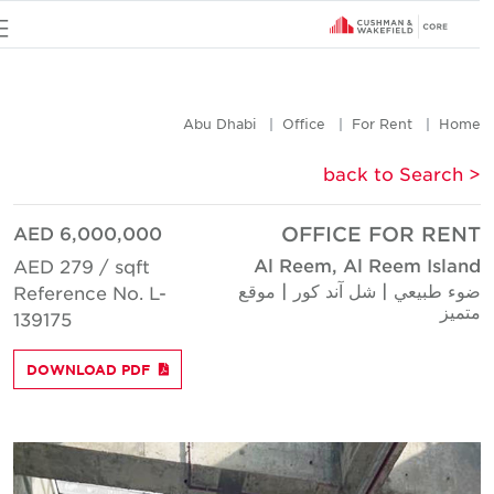
u
Abu Dhabi
Office
For Rent
Hom
< back to Searc
AED 6,000,000
OFFICE FOR REN
Al Reem, Al Reem Islan
AED 279 / sqft
وء طبيعي | شل آند كور | موقع
Reference No. L-
تميز
139175
DOWNLOAD PDF