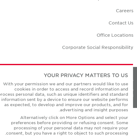
Career
Contact U
Office Location
Corporate Social Responsibilit
YOUR PRIVACY MATTERS TO US
Privacy Policie
With your permission we and our partners would like to use
cookies in order to access and record information and
© Copyright Cushman & Wakefield Core 20
process personal data, such as unique identifiers and standard
All Rights Reserved
information sent by a device to ensure our website performs
as expected, to develop and improve our products, and for
advertising and insight purposes.
Alternatively click on More Options and select your
preferences before providing or refusing consent. Some
processing of your personal data may not require your
consent, but you have a right to object to such processing.