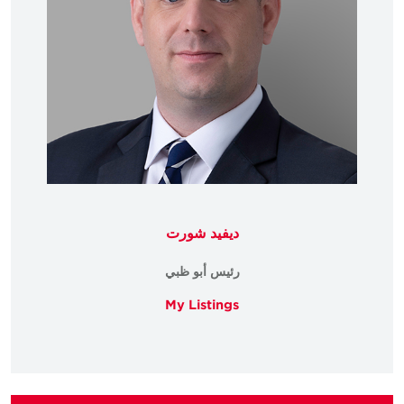
ديفيد شورت
رئيس أبو ظبي
My Listings