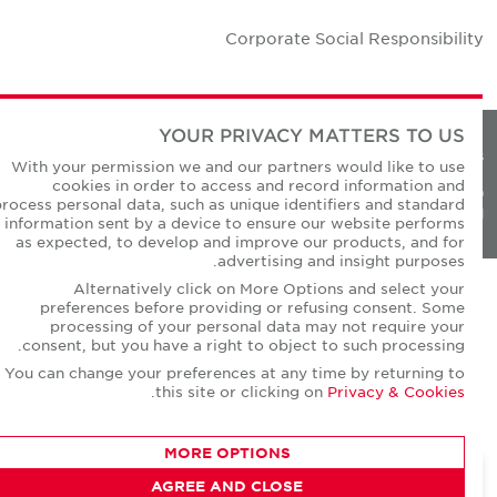
Corporate Social Responsibilit
YOUR PRIVACY MATTERS TO US
Privacy Policie
With your permission we and our partners would like to use
cookies in order to access and record information and
© Copyright Cushman & Wakefield Core 20
process personal data, such as unique identifiers and standard
All Rights Reserved
information sent by a device to ensure our website performs
as expected, to develop and improve our products, and for
advertising and insight purposes.
Alternatively click on More Options and select your
preferences before providing or refusing consent. Some
processing of your personal data may not require your
consent, but you have a right to object to such processing.
You can change your preferences at any time by returning to
.
this site or clicking on
Privacy & Cookies
MORE OPTIONS
AGREE AND CLOSE
CONTACT AGENT
David Short