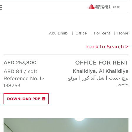
u
Abu Dhabi
Office
For Rent
Hom
< back to Searc
AED 253,800
OFFICE FOR REN
Khalidiya, Al Khalidiy
AED 84 / sqft
رج حديث | شل آند كور | موقع
Reference No. L-
تميز
138753
DOWNLOAD PDF