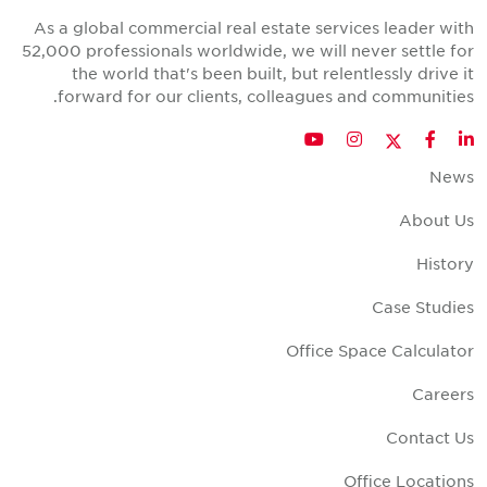
As a global commercial real estate services leader wit
52,000 professionals worldwide, we will never settle fo
the world that's been built, but relentlessly drive i
forward for our clients, colleagues and communities
Twitter
YouTube
Instagram
Facebook
LinkedIn
New
About U
Histor
Case Studie
Office Space Calculato
Career
Contact U
Office Location