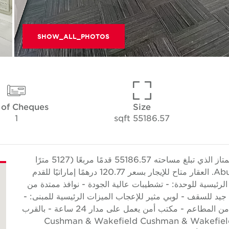
SHOW_ALL_PHOTOS
 of Cheques
Size
1
55186.57 sqft
تقدم Cushman & Wakefield Core هذا المكتب الممتاز الذي تبلغ مساحته 55186.57 قدمًا مربعًا (5127 مترًا
مربعًا) المجهز بطابق كامل في شارع الخالدية، Abu Dhabi. العقار متاح للإيجار بسعر 120.77 درهمًا إماراتيًا للقدم
ًا سنويًا. الميزات الرئيسية للوحدة: - تشطيبات عالية الجودة - نوافذ ممتدة من
جيد للسقف - لوبي مثير للإعجاب الميزات الرئيسية للمبنى: -
على مسافة قريبة من خدمة الحافلات - مجموعة كبيرة من المطاعم - مكتب أمن يعمل على مدار 24 ساعة - بالقرب
البنوك ومراكز التسوق - بالقرب من المسجد حول Cushman & Wakefield Cushman & Wakefield