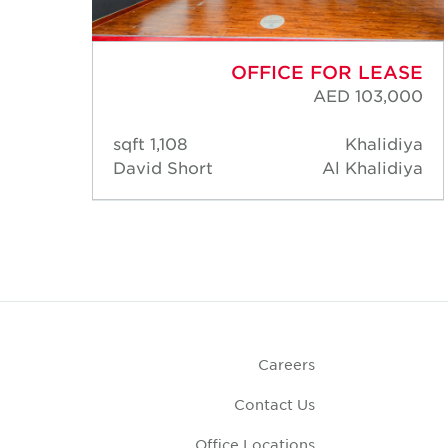
ASE
OFFICE FOR LEASE
,000
AED 103,000
diya
1,108 sqft
Khalidiya
diya
David Short
Al Khalidiya
Careers
Contact Us
Office Locations