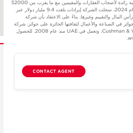
(NYSE: CWK) هي شركة خدمات عقارية تجارية عالمية رائدة لأصحاب العقارات والمقيمين مع ما يقرب من 52000
موظف في ما يقرب من 400 مكتب و 60 دولة. في عام 2024، سجلت الشركة إيرادات بلغت 9.4 مليار دولار عبر
 المال والتقييم وغيرها. بناءً على الاعتقاد بأن شركة
 الجوائز في الصناعة والأعمال لثقافتها الحائزة على جوائز. شركة
تابعة مملوكة ومدارة بشكل مستقل لشركة Cushman & Wakefield، وتعمل في UAE منذ عام 2008. للحصول
CONTACT AGENT