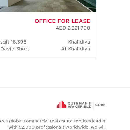
OFFICE FOR LEASE
AED 2,221,700
18,396 sqft
Khalidiya
6,41
David Short
Al Khalidiya
David 
As a global commercial real estate services leader
with 52,000 professionals worldwide, we will