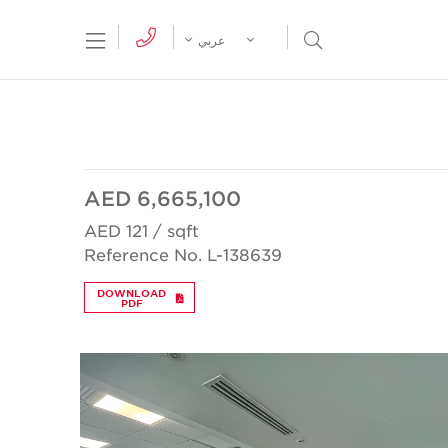
tion Menu
Open Search Menu
عربي
AED 6,665,100
AED 121 / sqft
Reference No. L-138639
DOWNLOAD
PDF