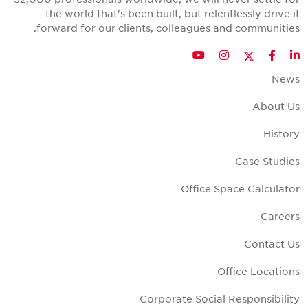
the world that's been built, but relentlessly drive i
forward for our clients, colleagues and communities
Twitter
YouTube
Instagram
Facebook
LinkedIn
New
About U
Histor
Case Studie
Office Space Calculato
Career
Contact U
Office Location
Corporate Social Responsibilit