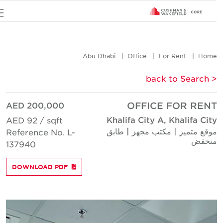
u
Abu Dhabi
Office
For Rent
Hom
< back to Searc
AED 200,000
OFFICE FOR REN
Khalifa City A, Khalifa Cit
AED 92 / sqft
وقع متميز | مكتب مجهز | طابق
Reference No. L-
نخفض
137940
DOWNLOAD PDF