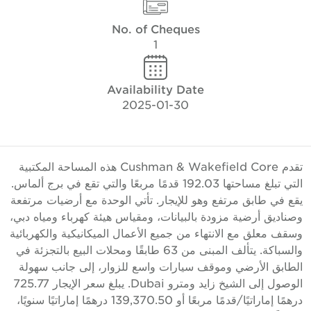
No. of Cheques
1
Availability Date
2025-01-30
تقدم Cushman & Wakefield Core هذه المساحة المكتبية
التي تبلغ مساحتها 192.03 قدمًا مربعًا والتي تقع في برج ألماس.
قع في طابق مرتفع وهو للإيجار. تأتي الوحدة مع أرضيات مرتفعة
صناديق أرضية مزودة بالبيانات، ومقياس هيئة كهرباء ومياه دبي،
سقف معلق مع الانتهاء من جميع الأعمال الميكانيكية والكهربائية
والسباكة. يتألف المبنى من 63 طابقًا ومحلات البيع بالتجزئة في
لطابق الأرضي وموقف سيارات واسع للزوار، إلى جانب سهولة
الوصول إلى الشيخ زايد ومترو Dubai. يبلغ سعر الإيجار 725.77
درهمًا إماراتيًا/قدمًا مربعًا أو 139,370.50 درهمًا إماراتيًا سنويًا،