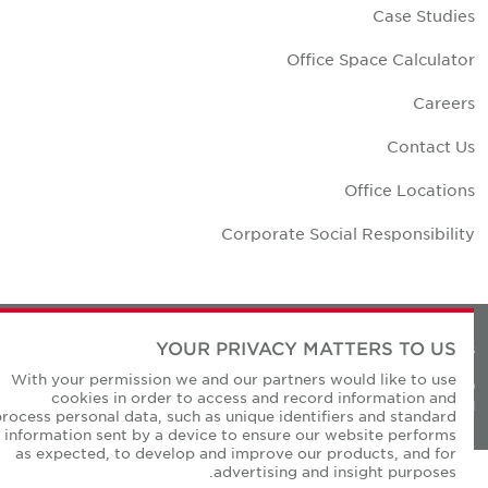
Case Studie
Office Space Calculato
Career
Contact U
Office Location
Corporate Social Responsibilit
YOUR PRIVACY MATTERS TO US
Privacy Policie
With your permission we and our partners would like to use
© Copyright Cushman & Wakefield Core 20
cookies in order to access and record information and
All Rights Reserved
process personal data, such as unique identifiers and standard
information sent by a device to ensure our website performs
as expected, to develop and improve our products, and for
advertising and insight purposes.