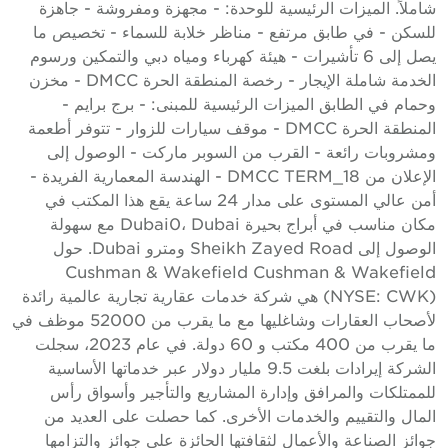
املاً. الميزات الرئيسية للوحدة: - مجهزة ومفروشة - جاهزة
لسكن - في طابق مرتفع - مناظر خلابة للسماء - تخصيص ما
يصل إلى 6 تأشيرات - هيئة كهرباء ومياه دبي والتمكين ورسوم
الخدمة شاملة الإيجار - رخصة المنطقة الحرة DMCC - مخزن
حمام في الطابق الميزات الرئيسية للمبنى: - برج برايم -
المنطقة الحرة DMCC - موقف سيارات للزوار - تتوفر أطعمة
مشروبات رائعة - القرب من السوبر ماركت - الوصول إلى
الإعلان من DMCC TERM_18 - الهندسة المعمارية الفريدة -
أمن عالي المستوى على مدار 24 ساعة يقع هذا المكتب في
مكان مناسب في أبراج بحيرة Dubai0، Dubai مع سهولة
الوصول إلى Sheikh Zayed Road ومترو Dubai. حول
Cushman & Wakefield Cushman & Wakefiel
(NYSE: CWK) هي شركة خدمات عقارية تجارية عالمية رائدة
لأصحاب العقارات وشاغليها مع ما يقرب من 52000 موظف في
ما يقرب من 400 مكتب و 60 دولة. في عام 2023، سجلت
الشركة إيرادات بلغت 9.5 مليار دولار عبر خدماتها الأساسية
لممتلكات والمرافق وإدارة المشاريع والتأجير وأسواق رأس
لمال والتقييم والخدمات الأخرى. كما حصلت على العديد من
وائز الصناعة والأعمال لثقافتها الحائزة على جوائز والتزامها