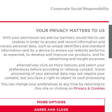
Corporate Social Responsibilit
YOUR PRIVACY MATTERS TO US
Privacy Policie
With your permission we and our partners would like to use
cookies in order to access and record information and
© Copyright Cushman & Wakefield Core 20
process personal data, such as unique identifiers and standard
All Rights Reserved
information sent by a device to ensure our website performs
as expected, to develop and improve our products, and for
advertising and insight purposes.
Alternatively click on More Options and select your
preferences before providing or refusing consent. Some
processing of your personal data may not require your
consent, but you have a right to object to such processing.
You can change your preferences at any time by returning to
.
this site or clicking on
Privacy & Cookies
MORE OPTIONS
AGREE AND CLOSE
CONTACT AGENT
David Short