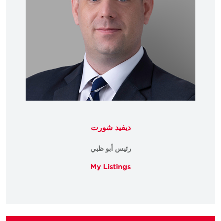
ديفيد شورت
رئيس أبو ظبي
My Listings