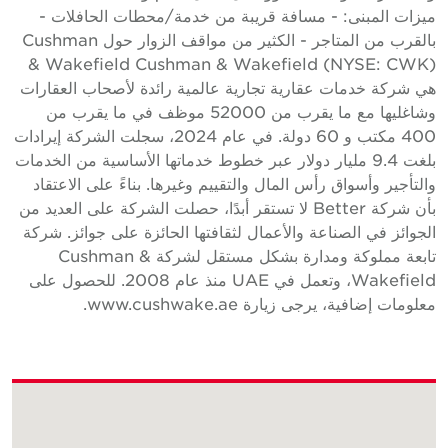
يزات المبنى: - مسافة قريبة من خدمة/محطات الحافلات -
بالقرب من المتاجر - الكثير من مواقف الزوار حول Cushman
& Wakefield Cushman & Wakefield (NYSE: CWK
ي شركة خدمات عقارية تجارية عالمية رائدة لأصحاب العقارات
وشاغليها مع ما يقرب من 52000 موظف في ما يقرب من
400 مكتب و 60 دولة. في عام 2024، سجلت الشركة إيرادات
بلغت 9.4 مليار دولار عبر خطوط خدماتها الأساسية من الخدمات
التأجير وأسواق رأس المال والتقييم وغيرها. بناءً على الاعتقاد
بأن شركة Better لا تستقر أبدًا، حصلت الشركة على العديد من
لجوائز في الصناعة والأعمال لثقافتها الحائزة على جوائز. شركة
تابعة مملوكة ومدارة بشكل مستقل لشركة Cushman &
Wakefield، وتعمل في UAE منذ عام 2008. للحصول على
علومات إضافية، يرجى زيارة www.cushwake.ae.