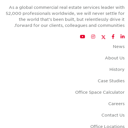
As a global commercial real estate services leader wit
52,000 professionals worldwide, we will never settle fo
the world that's been built, but relentlessly drive i
forward for our clients, colleagues and communities
Twitter
YouTube
Instagram
Facebook
LinkedIn
New
About U
Histor
Case Studie
Office Space Calculato
Career
Contact U
Office Location