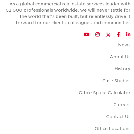
As a global commercial real estate services leader wit
52,000 professionals worldwide, we will never settle fo
the world that's been built, but relentlessly drive i
forward for our clients, colleagues and communities
Twitter
YouTube
Instagram
Facebook
LinkedIn
New
About U
Histor
Case Studie
Office Space Calculato
Career
Contact U
Office Location