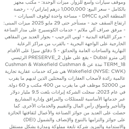
موقف سيارات واسع للزوار. ميزات الوحدة: - مكتب مجهز
بالكامل - سعر البيع: 1,000,000 درهم إماراتي/- - رخصة
المنطقة الحرة DMCC - مساحة واحدة لوقوف السيارات -
ارتفاع السقف جيد - مستأجر حتى 29 مايو 2025 ميزات المبنى:
 مرفق صراف آلي ملائم - خدمات الكونسيرج على مدار الساعة
 مركز اللياقة البدنية - لوبي الترحيب - بجوار العديد من المقاهي
لخارجية على الواجهة البحرية - بالقرب من مراكز الرعاية
النهارية والساحات العامة والحدائق - 5 دقائق سيرًا على الأقدام
إلى مترو Dubai - يقع على طول PRESERVE_2 الرئيسي
TERM_18 نبذة عن Cushman & Wakefield Cushman &
Wakefield (NYSE: CWK) هي شركة خدمات عقارية تجارية
المية رائدة لأصحاب العقارات والمحتلين الذين لديهم ما يقرب
من 52000 موظف في ما يقرب من 400 مكتب و 60 دولة.
في عام 2023، سجلت الشركة إيرادات بلغت 9.5 مليار دولار
بر خدماتها الأساسية للممتلكات والمرافق وإدارة المشاريع
التأجير وأسواق رأس المال والتقييم والخدمات الأخرى. كما
صلت على العديد من جوائز الصناعة والأعمال لثقافتها الحائزة
على جوائز والتزامها بالتنوع والإنصاف والشمول (DEI)
الاستدامة والمزيد. شركة تابعة مملوكة ومدارة بشكل مستقل