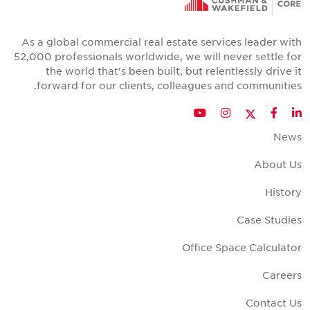
As a global commercial real estate services leader wit
52,000 professionals worldwide, we will never settle fo
the world that's been built, but relentlessly drive i
forward for our clients, colleagues and communities
Twitter
YouTube
Instagram
Facebook
LinkedIn
New
About U
Histor
Case Studie
Office Space Calculato
Career
Contact U