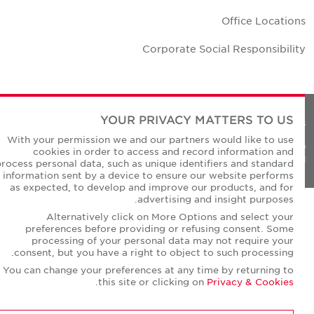
Office Location
Corporate Social Responsibilit
YOUR PRIVACY MATTERS TO US
Privacy Policie
With your permission we and our partners would like to use
© Copyright Cushman & Wakefield Core 20
cookies in order to access and record information and
All Rights Reserved
process personal data, such as unique identifiers and standard
information sent by a device to ensure our website performs
as expected, to develop and improve our products, and for
advertising and insight purposes.
Alternatively click on More Options and select your
preferences before providing or refusing consent. Some
processing of your personal data may not require your
consent, but you have a right to object to such processing.
You can change your preferences at any time by returning to
.
this site or clicking on
Privacy & Cookies