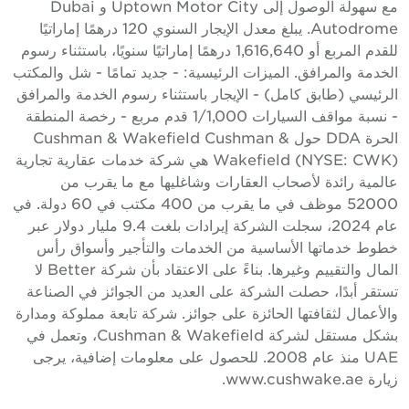
مع سهولة الوصول إلى Uptown Motor City و Dubai
Autodrome. يبلغ معدل الإيجار السنوي 120 درهمًا إماراتيًا
للقدم المربع أو 1,616,640 درهمًا إماراتيًا سنويًا، باستثناء رسوم
لخدمة والمرافق. الميزات الرئيسية: - جديد تمامًا - شل والمكتب
لرئيسي (طابق كامل) - الإيجار باستثناء رسوم الخدمة والمرافق
- نسبة مواقف السيارات 1/1,000 قدم مربع - رخصة المنطقة
الحرة DDA حول Cushman & Wakefield Cushman &
Wakefield (NYSE: CWK) هي شركة خدمات عقارية تجارية
المية رائدة لأصحاب العقارات وشاغليها مع ما يقرب من
52000 موظف في ما يقرب من 400 مكتب في 60 دولة. في
عام 2024، سجلت الشركة إيرادات بلغت 9.4 مليار دولار عبر
طوط خدماتها الأساسية من الخدمات والتأجير وأسواق رأس
المال والتقييم وغيرها. بناءً على الاعتقاد بأن شركة Better لا
ستقر أبدًا، حصلت الشركة على العديد من الجوائز في الصناعة
الأعمال لثقافتها الحائزة على جوائز. شركة تابعة مملوكة ومدارة
بشكل مستقل لشركة Cushman & Wakefield، وتعمل في
UAE منذ عام 2008. للحصول على معلومات إضافية، يرجى
يارة www.cushwake.ae.