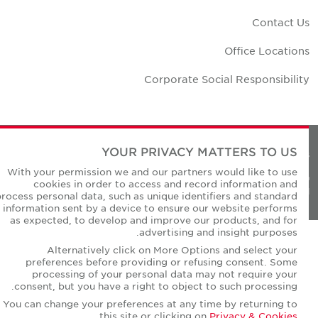
Contact U
Office Location
Corporate Social Responsibilit
YOUR PRIVACY MATTERS TO US
Privacy Policie
With your permission we and our partners would like to use
© Copyright Cushman & Wakefield Core 20
cookies in order to access and record information and
All Rights Reserved
process personal data, such as unique identifiers and standard
information sent by a device to ensure our website performs
as expected, to develop and improve our products, and for
advertising and insight purposes.
Alternatively click on More Options and select your
preferences before providing or refusing consent. Some
processing of your personal data may not require your
consent, but you have a right to object to such processing.
You can change your preferences at any time by returning to
.
this site or clicking on
Privacy & Cookies