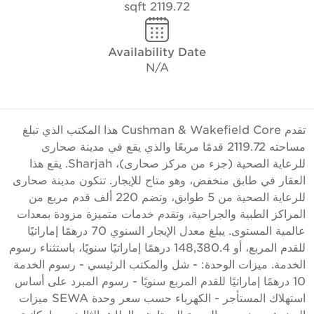
2119.72 sqft
Availability Date
N/A
تقدم Cushman & Wakefield Core هذا المكتب الذي تبلغ
مساحته 2119.72 قدمًا مربعًا والذي يقع في مدينة صحارى
للرعاية الصحية (جزء من مركز صحارى)، Sharjah. يقع هذا
لعقار في طابق منخفض، وهو متاح للإيجار. تتكون مدينة صحارى
للرعاية الصحية من 5 طوابق، وتضم 220 ألف قدم مربع من
لمراكز الطبية والجراحية، وتقدم خدمات متميزة مزودة بمعدات
عالمية المستوى. يبلغ معدل الإيجار السنوي 70 درهمًا إماراتيًا
للقدم المربع، أو 148,380.4 درهمًا إماراتيًا سنويًا، باستثناء رسوم
لخدمة. ميزات الوحدة: - شل والمكتب الرئيسي - رسوم الخدمة
10 درهمًا إماراتيًا للقدم المربع سنويًا - رسوم المبرد على أساس
استهلاك المستأجر - الكهرباء حسب سعر وحدة SEWA ميزات