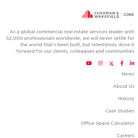
As a global commercial real estate services leader wit
52,000 professionals worldwide, we will never settle fo
the world that's been built, but relentlessly drive i
forward for our clients, colleagues and communities
Twitter
YouTube
Instagram
Facebook
LinkedIn
New
About U
Histor
Case Studie
Office Space Calculato
Career