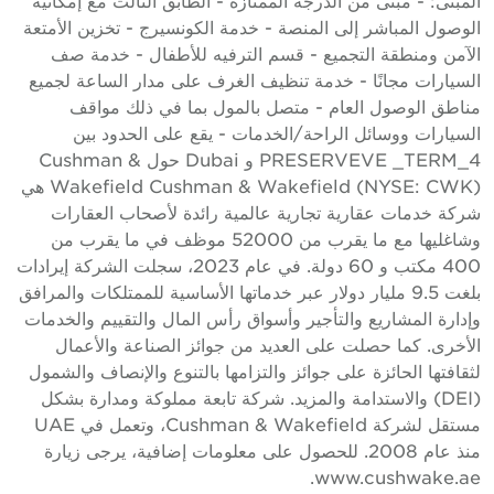
لمبنى: - مبنى من الدرجة الممتازة - الطابق الثالث مع إمكانية
لوصول المباشر إلى المنصة - خدمة الكونسيرج - تخزين الأمتعة
لآمن ومنطقة التجميع - قسم الترفيه للأطفال - خدمة صف
لسيارات مجانًا - خدمة تنظيف الغرف على مدار الساعة لجميع
ناطق الوصول العام - متصل بالمول بما في ذلك مواقف
لسيارات ووسائل الراحة/الخدمات - يقع على الحدود بين
PRESERVEVE _TERM_4 و Dubai حول Cushman &
Wakefield Cushman & Wakefield (NYSE: CWK) هي
ركة خدمات عقارية تجارية عالمية رائدة لأصحاب العقارات
وشاغليها مع ما يقرب من 52000 موظف في ما يقرب من
400 مكتب و 60 دولة. في عام 2023، سجلت الشركة إيرادات
بلغت 9.5 مليار دولار عبر خدماتها الأساسية للممتلكات والمرافق
إدارة المشاريع والتأجير وأسواق رأس المال والتقييم والخدمات
لأخرى. كما حصلت على العديد من جوائز الصناعة والأعمال
ثقافتها الحائزة على جوائز والتزامها بالتنوع والإنصاف والشمول
(DEI) والاستدامة والمزيد. شركة تابعة مملوكة ومدارة بشكل
مستقل لشركة Cushman & Wakefield، وتعمل في UAE
منذ عام 2008. للحصول على معلومات إضافية، يرجى زيارة
www.cushwake.ae