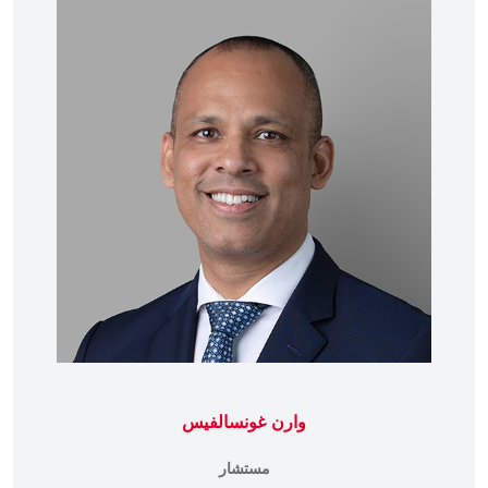
وارن غونسالفيس
مستشار