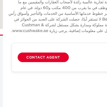
 خدمات عقارية تجارية عالمية رائدة لأصحاب العقارات والمقيمين مع ما
يقرب من 52000 موظف في ما يقرب من 52000 موظف في ما يقرب من 400 مكتب و60 دولة. في عام
يرادات بلغت 9.4 مليار دولار عبر خطوط خدماتها الأساسية من الخدمات والتأجير وأسواق رأس
المال والتقييم وغيرها. بناءً على الاعتقاد بأن شركة Better لا تستقر أبدًا، حصلت الشركة على العديد من الجوائز في
الصناعة والأعمال لثقافتها الحائزة على جوائز. شركة تابعة مملوكة ومدارة بشكل مستقل لشركة Cushman &
CONTACT AGENT