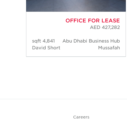
ASE
OFFICE FOR LEASE
,305
AED 427,282
 Hub
4,841 sqft
Abu Dhabi Business Hub
afah
David Short
Mussafah
Careers