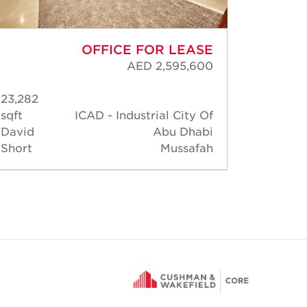
OFFICE FOR LEASE
AED 2,595,600
23,282
3,75
sqft
ICAD - Industrial City Of
David 
David
Abu Dhabi
Short
Mussafah