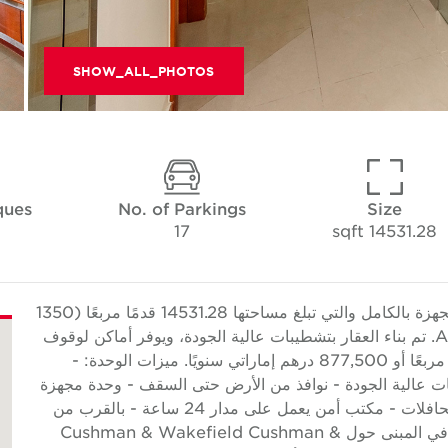
SHOW_ALL_PHOTOS
ques
No. of Parkings
Size
17
14531.28 sqft
تقدم Cushman & Wakefield Core هذه الوحدة المجهزة بالكامل والتي تبلغ مساحتها 14531.28 قدمًا مربعًا (1350
مترًا مربعًا) وتقع في منطقة إيكاد الصناعية، Abu Dhabi. تم بناء العقار بتشطيبات عالية الجودة، ويوفر أماكن لوقوف
السيارات. يبلغ معدل الإيجار 60.39 درهمًا إماراتيًا/قدمًا مربعًا أو 877,500 درهم إماراتي سنويًا. ميزات الوحدة: -
ات عالية الجودة - نوافذ من الأرض حتى السقف - وحدة مجهزة
بالكامل ميزات المبنى: - على مسافة قريبة من خدمة الحافلات - مكتب أمن يعمل على مدار 24 ساعة - بالقرب من
البنوك والمسجد - مجموعة كبيرة من المطاعم - اللوبي في المبنى حول Cushman & Wakefield Cushman &