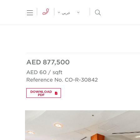
tion Menu
Open Search Menu
عربي
AED 877,500
AED 60 / sqft
Reference No. CO-R-30842
DOWNLOAD
PDF