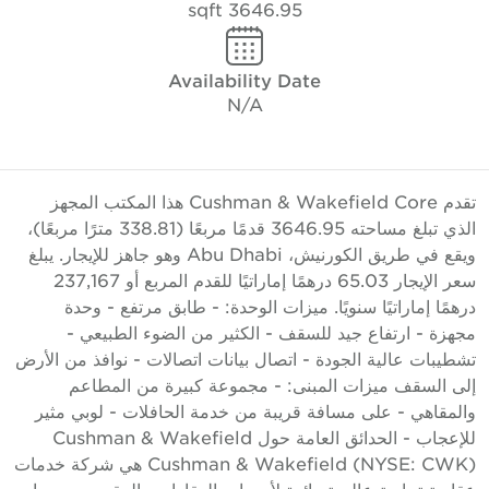
3646.95 sqft
Availability Date
N/A
تقدم Cushman & Wakefield Core هذا المكتب المجهز
الذي تبلغ مساحته 3646.95 قدمًا مربعًا (338.81 مترًا مربعًا)،
ويقع في طريق الكورنيش، Abu Dhabi وهو جاهز للإيجار. يبلغ
سعر الإيجار 65.03 درهمًا إماراتيًا للقدم المربع أو 237,167
رهمًا إماراتيًا سنويًا. ميزات الوحدة: - طابق مرتفع - وحدة
جهزة - ارتفاع جيد للسقف - الكثير من الضوء الطبيعي -
شطيبات عالية الجودة - اتصال بيانات اتصالات - نوافذ من الأرض
لى السقف ميزات المبنى: - مجموعة كبيرة من المطاعم
المقاهي - على مسافة قريبة من خدمة الحافلات - لوبي مثير
للإعجاب - الحدائق العامة حول Cushman & Wakefield
Cushman & Wakefield (NYSE: CWK) هي شركة خدمات