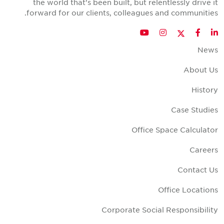
the world that's been built, but relentlessly drive i
forward for our clients, colleagues and communities
Twitter
YouTube
Instagram
Facebook
LinkedIn
New
About U
Histor
Case Studie
Office Space Calculato
Career
Contact U
Office Location
Corporate Social Responsibilit