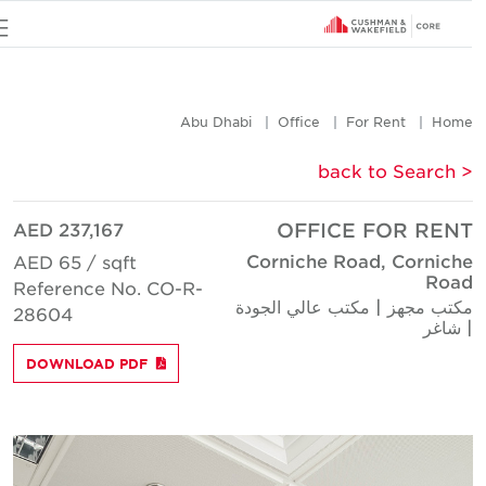
u
Abu Dhabi
Office
For Rent
Hom
< back to Searc
AED 237,167
OFFICE FOR REN
Corniche Road, Cornich
AED 65 / sqft
Roa
Reference No. CO-R-
كتب مجهز | مكتب عالي الجودة
28604
 شاغر
DOWNLOAD PDF