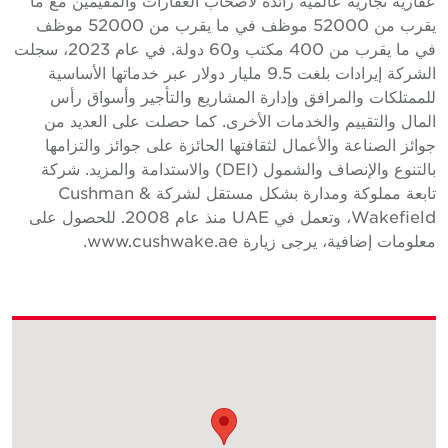
قارية تجارية عالمية رائدة لأصحاب العقارات والمقيمين مع ما
يقرب من 52000 موظف في ما يقرب من 52000 موظف
في ما يقرب من 400 مكتب و60 دولة. في عام 2023، سجلت
الشركة إيرادات بلغت 9.5 مليار دولار عبر خدماتها الأساسية
لممتلكات والمرافق وإدارة المشاريع والتأجير وأسواق رأس
لمال والتقييم والخدمات الأخرى. كما حصلت على العديد من
وائز الصناعة والأعمال لثقافتها الحائزة على جوائز والتزامها
بالتنوع والإنصاف والشمول (DEI) والاستدامة والمزيد. شركة
تابعة مملوكة ومدارة بشكل مستقل لشركة Cushman &
Wakefield، وتعمل في UAE منذ عام 2008. للحصول على
علومات إضافية، يرجى زيارة www.cushwake.ae.