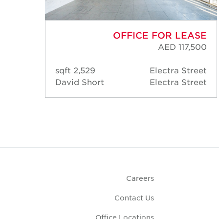
ASE
OFFICE FOR LEASE
,000
AED 117,500
reet
2,529 sqft
Electra Street
reet
David Short
Electra Street
Careers
Contact Us
Office Locations