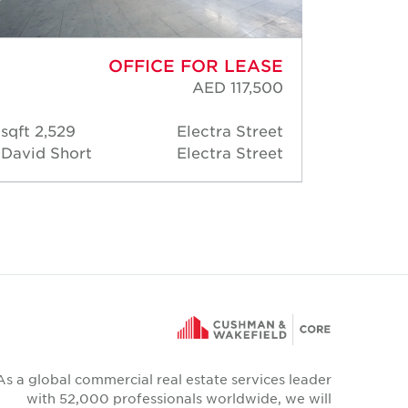
OFFICE FOR LEASE
AED 117,500
2,529 sqft
Electra Street
2,5
David Short
Electra Street
Moham
As a global commercial real estate services leader
with 52,000 professionals worldwide, we will