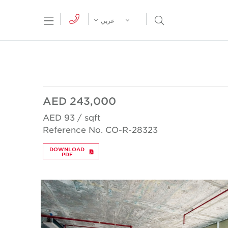
tion Menu
Open Search Menu
عربي
AED 243,000
AED 93 / sqft
Reference No. CO-R-28323
DOWNLOAD
PDF