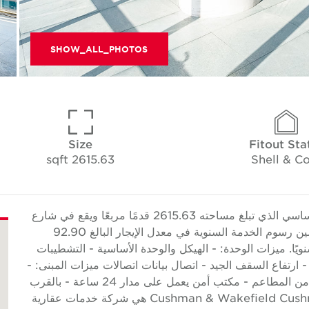
SHOW_ALL_PHOTOS
Size
Fitout Sta
2615.63 sqft
Shell & C
تقدم Cushman & Wakefield Core هذا المكتب الأساسي الذي تبلغ مساحته 2615.63 قدمًا مربعًا ويقع في شارع
إلكترا. تأتي الوحدة مع أماكن لوقوف السيارات ويتم تضمين رسوم الخدمة السنوية في معدل الإيجار البالغ 92.90
ربعًا أو 243,000 درهم إماراتي سنويًا. ميزات الوحدة: - الهيكل والوحدة الأساسية - التشطيبات
- ارتفاع السقف الجيد - اتصال بيانات اتصالات ميزات المبنى: -
على مسافة قريبة من خدمة الحافلات - مجموعة كبيرة من المطاعم - مكتب أمن يعمل على مدار 24 ساعة - بالقرب
من البنوك حول Cushman & Wakefield Cushman & Wakefield (NYSE: CWK) هي شركة خدمات عقارية