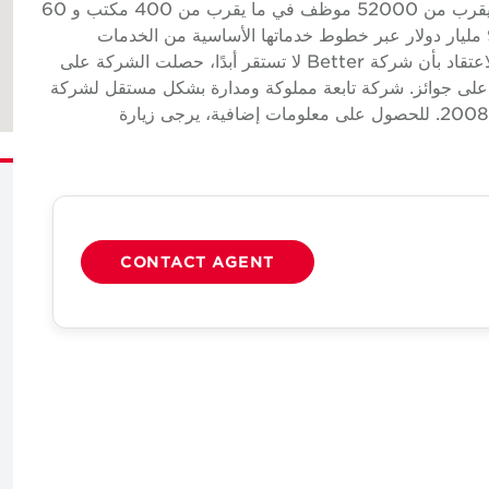
تجارية عالمية رائدة لأصحاب العقارات والمقيمين مع ما يقرب من 52000 موظف في ما يقرب من 400 مكتب و 60
دولة. في عام 2024، سجلت الشركة إيرادات بلغت 9.4 مليار دولار عبر خطوط خدماتها الأساسية من الخدمات
والتأجير وأسواق رأس المال والتقييم وغيرها. بناءً على الاعتقاد بأن شركة Better لا تستقر أبدًا، حصلت الشركة على
ئزة على جوائز. شركة تابعة مملوكة ومدارة بشكل مستقل لشركة
Cushman & Wakefield، وتعمل في UAE منذ عام 2008. للحصول على معلومات إضافية، يرجى زيارة
CONTACT AGENT