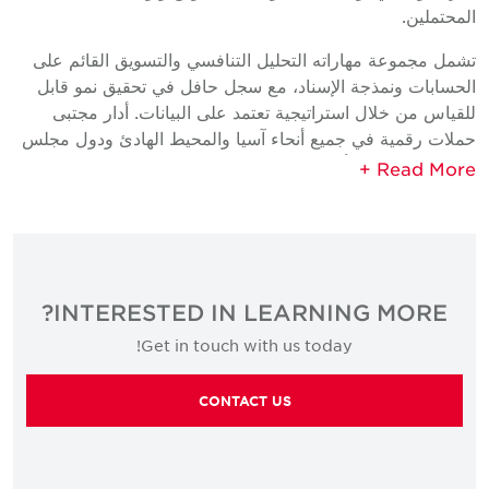
المحتملين.
تشمل مجموعة مهاراته التحليل التنافسي والتسويق القائم على
الحسابات ونمذجة الإسناد، مع سجل حافل في تحقيق نمو قابل
للقياس من خلال استراتيجية تعتمد على البيانات. أدار مجتبى
حملات رقمية في جميع أنحاء آسيا والمحيط الهادئ ودول مجلس
التعاون الخليجي وأوروبا، مما منحه منظورًا عالميًا حول ما يدفع
الأداء التسويقي الفعال والقابل للتطوير.
من خلال دوره في Cushman & Wakefield Core، يركز
على بناء برامج تسويقية قائمة على الأفكار وموجهة نحو النتائج
تعزز المشاركة وتدعم الأهداف التجارية للشركة.
INTERESTED IN LEARNING MORE?
الخبرة
Get in touch with us today!
• حملات الإعلام/البحث المدفوعة
CONTACT US
• فصل
• تحسين محركات البحث