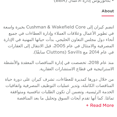
• بكالوريوس إدارة الأعمال (BBA)
About
انضم كيران إلى Cushman & Wakefield Core بخبرة واسعة
في تطوير الأعمال وعلاقات العملاء وإدارة العطاءات في جميع
أنحاء دول مجلس التعاون الخليجي. بدأت حياتها المهنية في الإدارة
المصرفية والامتثال في عام 2005، قبل الانتقال إلى العقارات
في عام 2014 مع Savills (Cluttons سابقًا).
منذ عام 2018، تخصصت في إدارة المناقصات المعقدة والأنشطة
الاستراتيجية في قطاع الاستشارات العقارية.
من خلال دورها كمديرة للعطاءات، تشرف كيران على دورة حياة
المناقصات الكاملة، وتدير عمليات التوظيف المصرفية واتفاقيات
الخدمة الرئيسية، وتضمن أن تكون الطلبات تنافسية ومتوافقة
تمامًا. كما أنها تقدم أبحاث السوق وتحليل ما بعد المناقصة
ولوحات الأداء التي توفر للقيادة العليا رؤية واضحة لاتجاهات
السوق والفرص الاستراتيجية.