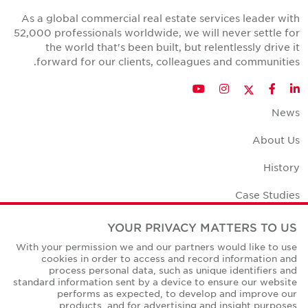
As a global commercial real estate services leader with
52,000 professionals worldwide, we will never settle for
the world that's been built, but relentlessly drive it
forward for our clients, colleagues and communities.
Twitter
YouTube
Instagram
Facebook
LinkedIn
News
About Us
History
Case Studies
Office Space Calculator
YOUR PRIVACY MATTERS TO US
With your permission we and our partners would like to use
Careers
cookies in order to access and record information and
process personal data, such as unique identifiers and
Contact Us
standard information sent by a device to ensure our website
performs as expected, to develop and improve our
Office Locations
products, and for advertising and insight purposes.