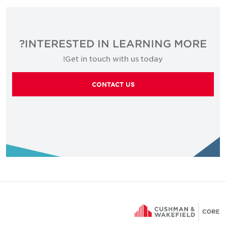
تشتهر كيران بنهجها القائم على الحلول والذي يركز على الكفاءة،
وتلعب دورًا رئيسيًا في تعزيز الوضع التجاري للشركة ودعم نمو
الأعمال المستدام.
INTERESTED IN LEARNING MORE?
الخبرة
Get in touch with us today!
• علاقات العملاء
CONTACT US
• إدارة المناقصات
• تطوير CRM
• أبحاث السوق
• إدارة العملاء المحتملين
• تتبع KPI وإعداد التقارير