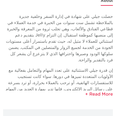
About
حصلت جيلي على شهادة في إدارة السفر وخلفية جديرة
بالملاحظة تشمل ست سنوات من الخبرة في خدمة العملاء في
قطاعي الفنادق والألعاب، وهي تجلب ثروة من المعرفة والخبرة
إلى منصبها كموظفة استقبال. إن التزام Jelly بتقديم دعم
استثنائي للعملاء لا مثيل له، حيث تقدم باستمرار أعلى مستويات
الجودة من الخدمة لجميع الزوار والمتصلين في المكتب. يضمن
سلوكها الودود وصبرها واحترافها الذي لا يتزعزع أن يشعر كل
فرد بالتقدير والراحة.
إن قدرة جيلي الاستثنائية على تعدد المهام والتعامل بفعالية مع
الأولويات المتعددة تميزها في دورها. سواء كانت تستجيب
للاستفسارات الهاتفية، أو ترحب بالعملاء بحرارة، أو ترد بسرعة
على رسائل البريد الإلكتروني، فإنها تدير بمهارة العديد من المهام
بكفاءة ودقة. تمتلك جيلي مهارات ممتازة في التواصل والتنظيم
وخدمة العملاء، وهي مهيأة للازدهار في منصبها، مما يساهم
بشكل كبير في نجاح الفريق.