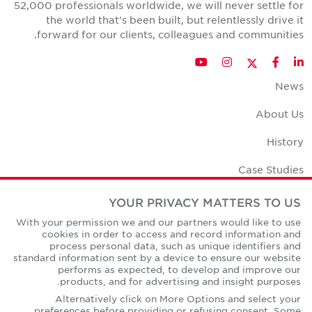
52,000 professionals worldwide, we will never settle for
the world that's been built, but relentlessly drive it
forward for our clients, colleagues and communities.
Twitter
YouTube
Instagram
Facebook
LinkedIn
News
About Us
History
Case Studies
Office Space Calculator
YOUR PRIVACY MATTERS TO US
With your permission we and our partners would like to use
Careers
cookies in order to access and record information and
process personal data, such as unique identifiers and
Contact Us
standard information sent by a device to ensure our website
performs as expected, to develop and improve our
Office Locations
products, and for advertising and insight purposes.
Alternatively click on More Options and select your
Corporate Social Responsibility
preferences before providing or refusing consent. Some