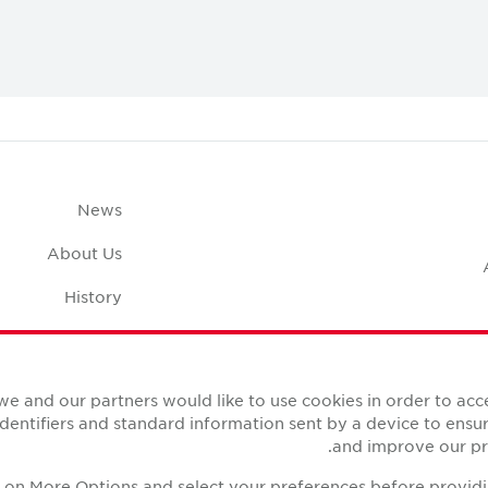
News
About Us
History
Case Studies
pace Calculator
we and our partners would like to use cookies in order to ac
identifiers and standard information sent by a device to ens
and improve our pro
ck on More Options and select your preferences before provid