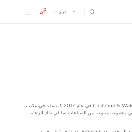
tion Menu
Open Search Menu
عربي
Emerlyn هي خبيرة إدارية محترفة انضمت إلى Cushman & Wakefield Core في عام 2017 كمنسقة في مكتب
مجموعة متنوعة من الصناعات بما في ذلك الرعاية
مع 8 سنوات من الخبرة في صناعة العقارات في الإمارات العربية المتحدة، تعد Emerlyn عضوًا حيويًا في فريق