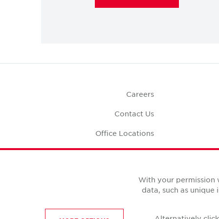
Careers
Contact Us
Office Locations
Corporate Social
Responsibility
Office S
With your permission 
data, such as unique 
Alternatively cli