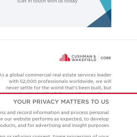
Get in touch with us today!
As a global commercial real estate services leader
with 52,000 professionals worldwide, we will
never settle for the world that's been built, but
relentlessly drive it forward for our clients,
colleagues and communities.
YOUR PRIVACY MATTERS TO US
Twitter
cess and record information and process personal
YouTube
Instagram
Facebook
LinkedIn
ure our website performs as expected, to develop
ducts, and for advertising and insight purposes.
ing or refusing consent. Some processing of your