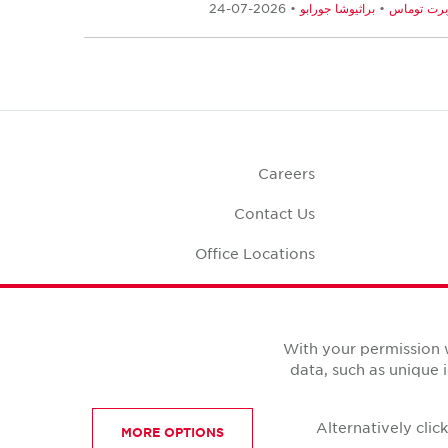
برت توماس
•
براثيوشا جورابو
• 2026-07-24
Careers
Contact Us
Office Locations
Corporate Social
Responsibility
Office S
With your permission 
data, such as unique 
Alternatively cli
MORE OPTIONS