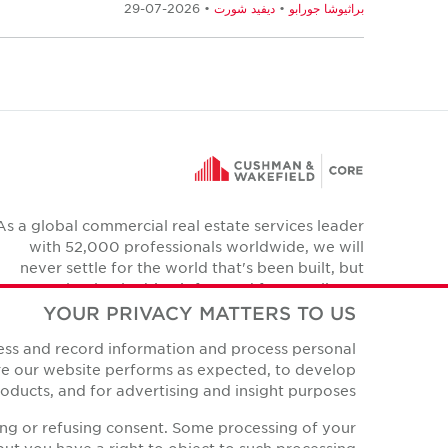
براثيوشا جورابو
•
ديفيد شورت
• 2026-07-29
As a global commercial real estate services leader
with 52,000 professionals worldwide, we will
never settle for the world that's been built, but
relentlessly drive it forward for our clients,
colleagues and communities.
YOUR PRIVACY MATTERS TO US
Twitter
cess and record information and process personal
YouTube
Instagram
Facebook
LinkedIn
ure our website performs as expected, to develop
ducts, and for advertising and insight purposes.
ing or refusing consent. Some processing of your