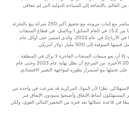
ن العالم، بالإضافة إلى السياحة الدولية التي لم تتعافى
استمر قطاع التجزئة في مواجهة هذه المشكلات بشكل مباشر مع إثبات مرونته مع تحقيق أكبر 250 شركة بيع بالتجزئة
نموًا بنسبة 8.5٪ على أساس سنوي في الإيرادات، ارتفاعًا من 5.2٪ في العام السابق.1 وبالمثل، في قطاع المنتجات
الفاخرة، سجلت أكثر من 95٪ من العلامات التجارية نموًا في الأرباح2 في عام 2022، والذي استمر حتى أوائل عام
لا أن نمو مبيعات المنتجات الفاخرة لا يزال في المنطقة
الإيجابية كما رأينا في نتائج أرباح الربع الثالث من عام 2023 الأخيرة. من المرجح أن تظل نهاية عام 2023 وحتى عام
ع على تحملها مع استمرار تطوره لمواجهة التغيير الاقتصادي
لاستهلاكي. نظرًا لأن البنوك المركزية قد شرعت في واحدة من
 المستهلكون أنماط الإنفاق وأصبحوا يسودون الإنفاق غير
يعًا في قاعدة عملائها بعد فترة من التحفيز المالي القوي، ولكن