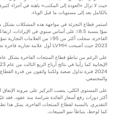
حيث لا تزال «العودة إلى المكتب» باهتة في أجزاء كثيرة م
بالكامل بعد إلى مستويات ما قبل الوباء.
2023 حيث أصبحت LVMH أول علامة تجارية فاخرة تصل قيمتها السوقية إلى 500 مليار دولار أمريكي.
على الرغم من تباطؤ قطاع المنتجات الفاخرة بشكل عام، إ
2024 فترة تداول صعبة ولكننا واثقون من قدرة القطا
والمجتمعي.
على المستوى الكلي، ينصب التركيز على مرونة الإنفاق ا
أكثر دورات رفع أسعار الفائدة شراسة منذ عقود، فقد غيّر
التقديري. بالنسبة لقطاع المنتجات الفاخرة، يمثل هذا تطب
كما لوحظ، يتباطأ نمو المبيعات.