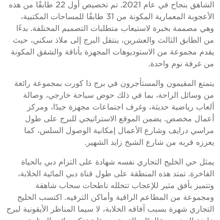
الشاهق بنجاح في عام 2021. تم تخصيص أول 22 طابقًا من هذه
الأعجوبة المعمارية المكونة من 31 طابقًا للمساحات المكتبية،
وهي مصممة بخبرة لاستيعاب متطلبات التصميم المختلفة. بدءًا
من الطابق الثالث والعشرين، ينتقل البرج إلى ملاذ سكني، حيث
يقدم مجموعة من الاستوديوهات المجهزة بأناقة والشقق المكونة
من غرفة نوم واحدة.
يتمتع المقيمون والمستأجرون في برج ذا كورت بمجموعة رائعة
من وسائل الراحة، بما في ذلك حوض سباحة خارجي، وصالة
ألعاب رياضية حديثة، وغرف اجتماعات مجهزة جيدًا، ومركز
أعمال مخصص. يضمن الموقع الاستراتيجي للبرج على طول
مراسي درايف وشارع الأعمال إمكانية الوصول السلس، كما
يعززه قربه من شارع الشيخ زايد الشهير.
يمثل حي الخليج التجاري نفسه شهادة على التزام دبي بالحياة
الفاخرة. تمتد هذه المنطقة على طول قناة دبي المائية الخلابة،
وتتميز بأفق مثير للإعجاب تتخلله ناطحات سحاب شاهقة
ومجموعة من المطاعم الراقية وأماكن الترفيه. اكتسب الخليج
التجاري شهرة بسبب آفاقه الخلابة، لا سيما المناظر الأيقونية لبرج
خليفة المشهور عالميًا، والتي تعد بمثابة تذكير دائم بالعظمة