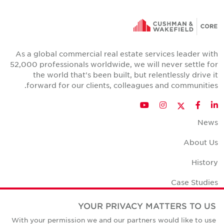
As a global commercial real estate services leader with
52,000 professionals worldwide, we will never settle for
the world that's been built, but relentlessly drive it
forward for our clients, colleagues and communities.
Twitter
YouTube
Instagram
Facebook
LinkedIn
News
About Us
History
Case Studies
Office Space Calculator
YOUR PRIVACY MATTERS TO US
With your permission we and our partners would like to use
Careers