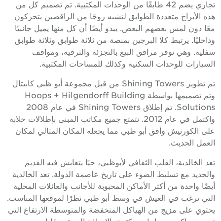
تجاري يضم 42 طابقًا من الوحدات المكتبية. تم تصميم كل من
هذه الأبراج متعددة الطوابق لتشبه زوجًا من الراقصين يتحركون
معًا دون لمس بعضهم البعض. يبدو أيضًا أن كل منها يميل جانبيًا
وداخليًا. يرتبط كلا البرجين بمنصة من ثلاثة طوابق وثلاثة طوابق
سفلية. وهي توفر مرافق البيع بالتجزئة والترفيه، ومواقف
السيارات للوحدات السكنية وكذلك للمساحات المكتبية.
تم تطوير Shining Towers من قبل مجموعة أبو ظبي كابيتال
وتم تصميمها بواسطة Hoops + Hilgendorff Building
Solutions. تم إطلاق Shining Towers في عام 2008
واكتمل في عام 2012. تتمتع جميع مكاتب المبنى بإطلالات خلابة
على الكورنيش وأفق أبو ظبي مما يجعله المكان المثالي لمكان
العمل الحديث.
تعد الخالدية، القلب الثقافي لأبوظبي، حيًا يتعايش فيه القديم
والجديد مع تسليط الضوء على تاريخ عاصمة الدولة. تعد الخالدية
أيضًا واحدة من أكثر الأماكن المحبوبة للأجانب والعائلات المحلية
التي ترغب في العيش في وسط أبو ظبي نظرًا لموقعها المناسب.
يحتوي على مزيج من الهياكل المنخفضة والمتوسطة الارتفاع التي
تضم مساكن ومساحات مكتبية بالإضافة إلى عدد قليل من