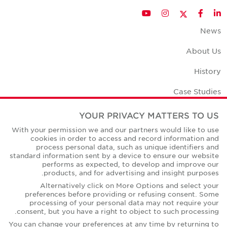
Twitter
YouTube
Instagram
Facebook
LinkedIn
News
About Us
History
Case Studies
Office Space Calculator
YOUR PRIVACY MATTERS TO US
With your permission we and our partners would like to use
Careers
cookies in order to access and record information and
process personal data, such as unique identifiers and
Contact Us
standard information sent by a device to ensure our website
performs as expected, to develop and improve our
Office Locations
products, and for advertising and insight purposes.
Alternatively click on More Options and select your
Corporate Social Responsibility
preferences before providing or refusing consent. Some
processing of your personal data may not require your
consent, but you have a right to object to such processing.
You can change your preferences at any time by returning to