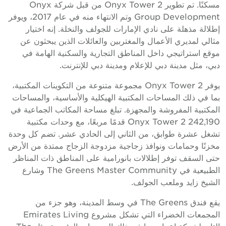
مسكنًا. تم تطوير Onyx Tower 2 من قبل شركة Onyx
Group Development وتم الانتهاء منه في عام 2017، ويوفر
إطلالة مذهلة على نادي الإمارات للجولف والنخلة. إنه اختيار
مثالي لمديري الأعمال والمغتربين والعائلات الذين يبحثون عن
موقع استراتيجي داخل المناطق التجارية والسكنية الهامة في
دبي، مثل مدينة دبي للإعلام ومدينة دبي للإنترنت.
يوفر Onyx Tower 2 مجموعة متنوعة من التكوينات المكتبية،
بما في ذلك المساحات المكتبية الهيكلية والأساسية، والمساحات
المكتبية المفروشة والمجهزة. تبلغ مساحة المكاتب الجماعية في
Onyx Tower 2 242,190 قدمًا مربعًا، مع وحدات مكتبية
تشغل عشرة طوابق، من الثاني إلى الحادي عشر. تضم كل وحدة
مخزنًا وحمامات ونوافذ زجاجية مزدوجة الزجاج ممتدة من الأرض
حتى السقف توفر إطلالات بانورامية على المناطق ذات المناظر
الطبيعية في The Greens Master Community وشارع
الشيخ زايد وملعب الجولف.
يقع فندق The Greens في وسط المدينة، وهو جزء من
المجمعات الخضراء التي تشكل مشروع Emirates Living
التابع لشركة إعمار، بما في ذلك المجمعات الرئيسية مثل The