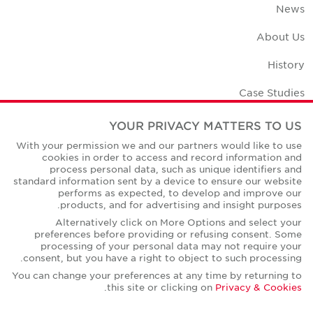
News
About Us
History
Case Studies
Office Space Calculator
YOUR PRIVACY MATTERS TO US
With your permission we and our partners would like to use
Careers
cookies in order to access and record information and
process personal data, such as unique identifiers and
Contact Us
standard information sent by a device to ensure our website
performs as expected, to develop and improve our
Office Locations
products, and for advertising and insight purposes.
Alternatively click on More Options and select your
Corporate Social Responsibility
preferences before providing or refusing consent. Some
processing of your personal data may not require your
consent, but you have a right to object to such processing.
You can change your preferences at any time by returning to
.
this site or clicking on
Privacy & Cookies
Privacy Policies