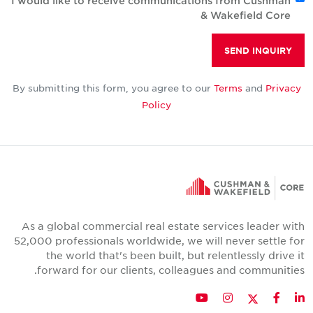
I would like to receive communications from Cushman
& Wakefield Core
SEND INQUIRY
By submitting this form, you agree to our
Terms
and
Privacy
Policy
As a global commercial real estate services leader with
52,000 professionals worldwide, we will never settle for
the world that's been built, but relentlessly drive it
forward for our clients, colleagues and communities.
Twitter
YouTube
Instagram
Facebook
LinkedIn