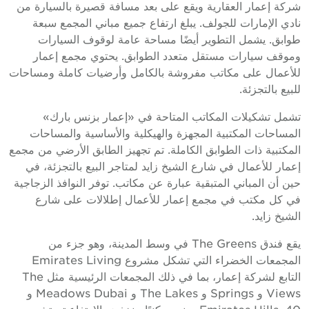
شركة إعمار العقارية ويقع على بعد مسافة قصيرة بالسيارة من
نادي الإمارات للجولف. يبلغ ارتفاع جميع مباني المجمع سبعة
طوابق. يشمل التطوير أيضًا مساحة عامة لوقوف السيارات
وموقف سيارات مستقل متعدد الطوابق. يحتوي مجمع إعمار
للأعمال على مكاتب مفروشة بالكامل وأرضيات كاملة ومساحات
للبيع بالتجزئة.
تشمل تشكيلات المكاتب المتاحة في «إعمار بزنس بارك»
المساحات المكتبية المجهزة والهيكلية والأساسية والمساحات
المكتبية ذات الطوابق الكاملة. تم تجهيز الطابق الأرضي من مجمع
إعمار للأعمال في شارع الشيخ زايد لمتاجر البيع بالتجزئة، في
حين أن المباني المتبقية عبارة عن مكاتب. توفر النوافذ الزجاجية
في كل مكتب في مجمع إعمار للأعمال إطلالات على شارع
الشيخ زايد.
يقع فندق The Greens في وسط المدينة، وهو جزء من
المجمعات الخضراء التي تشكل مشروع Emirates Living
التابع لشركة إعمار، بما في ذلك المجمعات الرئيسية مثل The
Views و Springs و The Lakes و Meadows Dubai و
Emirates Hills. 40 مبنى سكنيًا منخفض الارتفاع تم تشييده