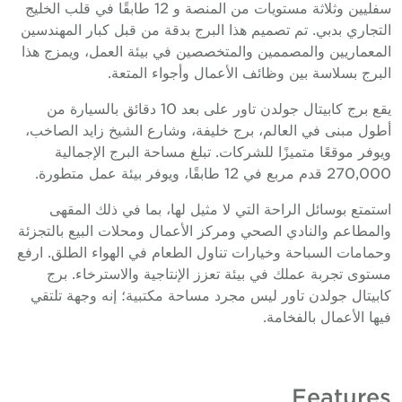
سفليين وثلاثة مستويات من المنصة و 12 طابقًا في قلب الخليج
لتجاري بدبي. تم تصميم هذا البرج بدقة من قبل كبار المهندسين
لمعماريين والمصممين والمتخصصين في بيئة العمل، ويمزج هذا
لبرج بسلاسة بين وظائف الأعمال وأجواء المتعة.
يقع برج كابيتال جولدن تاور على بعد 10 دقائق بالسيارة من
طول مبنى في العالم، برج خليفة، وشارع الشيخ زايد الصاخب،
يوفر موقعًا متميزًا للشركات. تبلغ مساحة البرج الإجمالية
270,00 قدم مربع في 12 طابقًا، ويوفر بيئة عمل متطورة.
ستمتع بوسائل الراحة التي لا مثيل لها، بما في ذلك المقهى
المطاعم والنادي الصحي ومركز الأعمال ومحلات البيع بالتجزئة
حمامات السباحة وخيارات تناول الطعام في الهواء الطلق. ارفع
ستوى تجربة عملك في بيئة تعزز الإنتاجية والاسترخاء. برج
ابيتال جولدن تاور ليس مجرد مساحة مكتبية؛ إنه وجهة تلتقي
يها الأعمال بالفخامة.
Feature