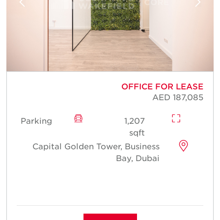
E
OFFICE FOR LEASE
5
AED 187,085
Parking
1,207
sqft
Capital Golden Tower, Business
Bay, Dubai
م