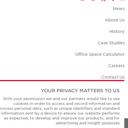
New
About U
Histor
Case Studie
Office Space Calculato
Career
Contact U
Office Location
YOUR PRIVACY MATTERS TO US
With your permission we and our partners would like to use
Corporate Social Responsibilit
cookies in order to access and record information and
process personal data, such as unique identifiers and standard
information sent by a device to ensure our website performs
as expected, to develop and improve our products, and for
advertising and insight purposes.