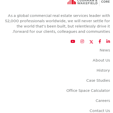
As a global commercial real estate services leader wit
52,000 professionals worldwide, we will never settle fo
the world that's been built, but relentlessly drive i
forward for our clients, colleagues and communities
Twitter
YouTube
Instagram
Facebook
LinkedIn
New
About U
Histor
Case Studie
Office Space Calculato
Career
Contact U