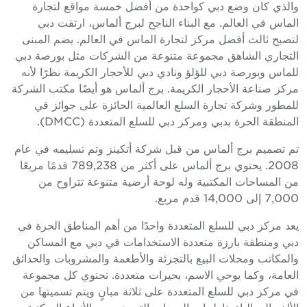
الذي كان وضع دبي كواحدة من أفضل خمسة مواقع لتجارة
لماس في العالم. مع البناء الناجح لبرج ألماس، ارتقت دبي
تصبح ثالث أفضل مركز لتجارة الماس في العالم. يضم المبنى
لتجاري الشاهق مجموعة متنوعة من الشركات مثل بورصة دبي
لماس وبورصة دبي للؤلؤ ونادي دبي للأحجار الكريمة نظرًا لأنه
ركز صناعة الأحجار الكريمة. برج ألماس هو أيضًا مكتب الشركة
لمطور وشركة تجارة السلع العالمية الحائزة على جوائز في
لمنطقة الحرة بدبي ومركز دبي للسلع المتعددة (DMCC).
م تصميم برج ألماس من قبل شركة أتكينز وتم تسليمه في عام
2008. يحتوي برج ألماس على أكثر من 789,238 قدمًا مربعًا
ن المساحات المكتبية وله لوحة أرضية متنوعة تتراوح من
7,00 إلى 14,000 قدم مربع.
عد مركز دبي للسلع المتعددة واحدًا من أهم المناطق الحرة في
بي ومنطقة بارزة متعددة الاستخدامات في دبي مع المساكن
المكاتب ومحلات البيع بالتجزئة والأطعمة والمشروبات والحدائق
لعامة، وكما يوحي الاسم، بحيرات متعددة. تحتوي كل مجموعة
ي مركز دبي للسلع المتعددة على ثلاثة مبانٍ ويتم تسميتها من
لألف إلى الياء. ناطحات السحاب التي هي من الأنواع السكنية