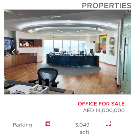
PROPERTIE
E
OFFICE FOR SALE
6
AED 14,000,000
Parking
3,049
sqft