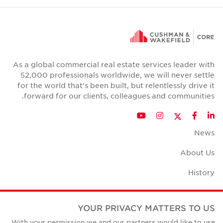
As a global commercial real estate services leader with
52,000 professionals worldwide, we will never settle
for the world that's been built, but relentlessly drive it
forward for our clients, colleagues and communities.
Twitter
YouTube
Instagram
Facebook
LinkedIn
News
About Us
History
Case Studies
YOUR PRIVACY MATTERS TO US
Office Space Calculator
With your permission we and our partners would like to use