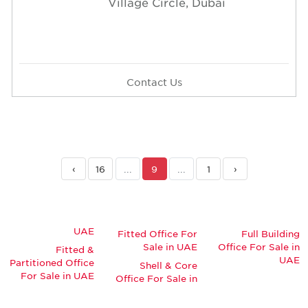
Village Circle, Dubai
Contact Us
›
16
...
9
...
1
‹
UAE
Fitted Office For
Full Building
Sale in UAE
Office For Sale in
Fitted &
UAE
Partitioned Office
Shell & Core
For Sale in UAE
Office For Sale in